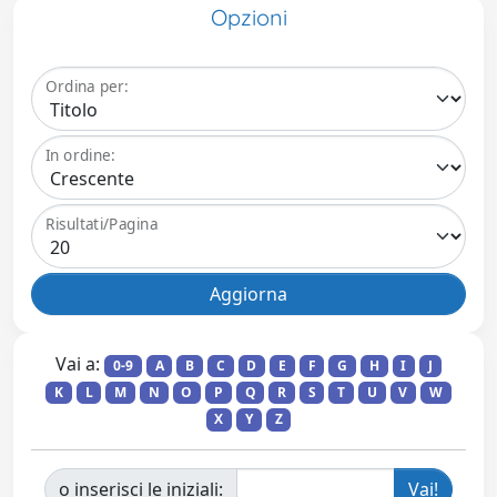
Opzioni
Ordina per:
In ordine:
Risultati/Pagina
Vai a:
0-9
A
B
C
D
E
F
G
H
I
J
K
L
M
N
O
P
Q
R
S
T
U
V
W
X
Y
Z
o inserisci le iniziali: