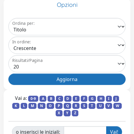
Opzioni
Ordina per:
In ordine:
Risultati/Pagina
Vai a:
0-9
A
B
C
D
E
F
G
H
I
J
K
L
M
N
O
P
Q
R
S
T
U
V
W
X
Y
Z
o inserisci le iniziali: