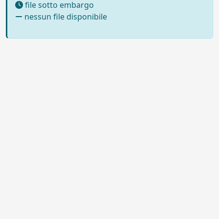
file sotto embargo
nessun file disponibile
Powered by UNITESI
-
Info sul
sistema
-
Info e contatti
-
Area
Copyright © 2026
riservata