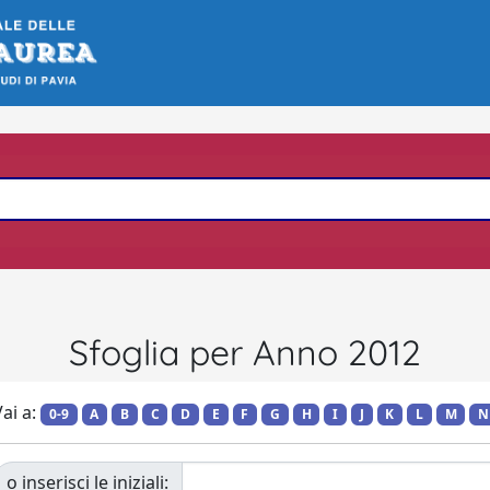
Sfoglia per Anno 2012
ai a:
0-9
A
B
C
D
E
F
G
H
I
J
K
L
M
N
o inserisci le iniziali: