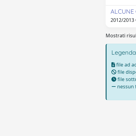
ALCUNE 
2012/2013
Mostrati risul
Legenda
file ad 
file disp
file sot
nessun f