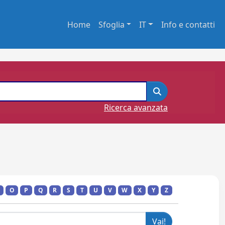
Home
Sfoglia
IT
Info e contatti
Ricerca avanzata
O
P
Q
R
S
T
U
V
W
X
Y
Z