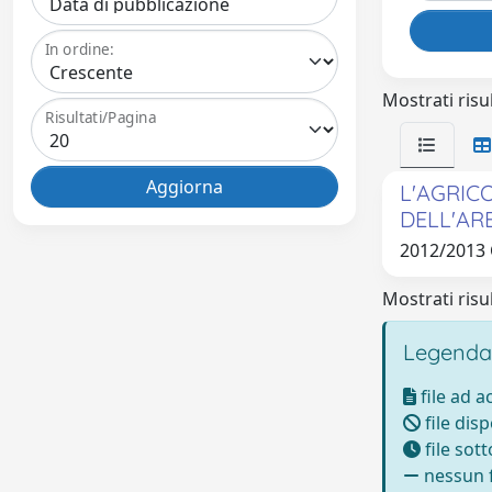
In ordine:
Mostrati risul
Risultati/Pagina
L'AGRIC
DELL'AR
2012/2013
Mostrati risul
Legenda
file ad 
file disp
file sot
nessun f