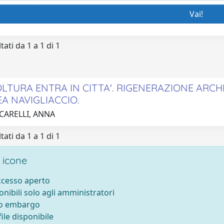
tati da 1 a 1 di 1
OLTURA ENTRA IN CITTA'. RIGENERAZIONE ARCH
EA NAVIGLIACCIO.
 CARELLI, ANNA
tati da 1 a 1 di 1
 icone
accesso aperto
onibili solo agli amministratori
to embargo
ile disponibile