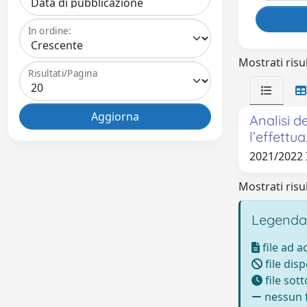
In ordine:
Mostrati risul
Risultati/Pagina
Analisi d
l’effettu
2021/2022
Mostrati risul
Legenda
file ad 
file disp
file sot
nessun f