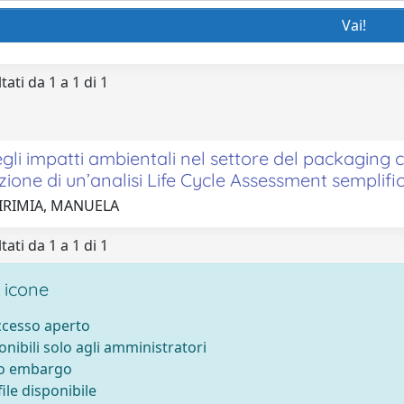
tati da 1 a 1 di 1
egli impatti ambientali nel settore del packaging 
azione di un’analisi Life Cycle Assessment semplifi
 IRIMIA, MANUELA
tati da 1 a 1 di 1
 icone
accesso aperto
onibili solo agli amministratori
to embargo
ile disponibile