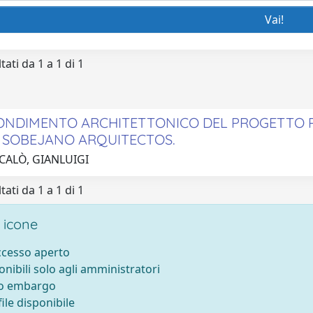
tati da 1 a 1 di 1
NDIMENTO ARCHITETTONICO DEL PROGETTO PE
O SOBEJANO ARQUITECTOS.
 CALÒ, GIANLUIGI
tati da 1 a 1 di 1
 icone
accesso aperto
onibili solo agli amministratori
to embargo
ile disponibile