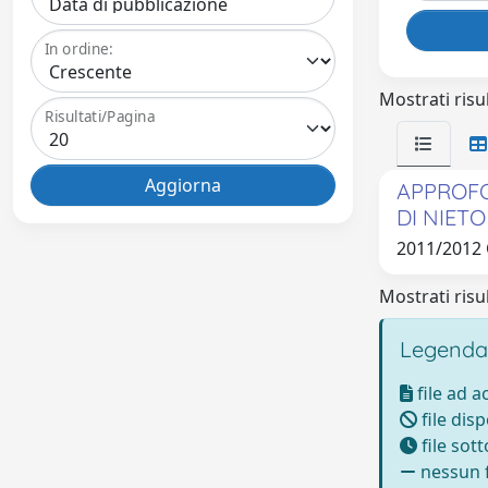
In ordine:
Mostrati risul
Risultati/Pagina
APPROFO
DI NIET
2011/2012
Mostrati risul
Legenda
file ad 
file disp
file sot
nessun f