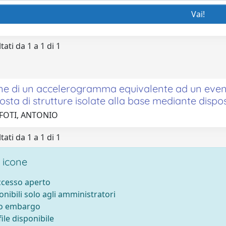
tati da 1 a 1 di 1
one di un accelerogramma equivalente ad un event
posta di strutture isolate alla base mediante dispo
 FOTI, ANTONIO
tati da 1 a 1 di 1
 icone
accesso aperto
onibili solo agli amministratori
to embargo
ile disponibile