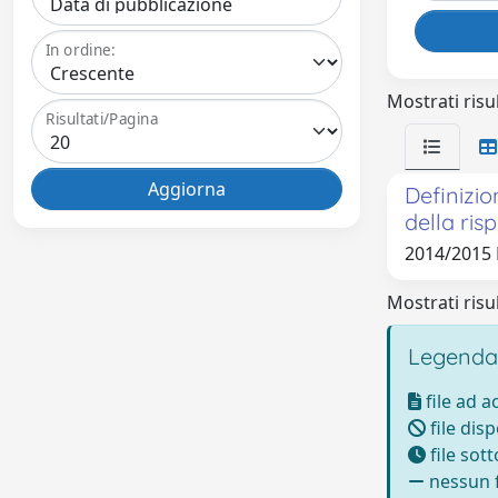
In ordine:
Mostrati risul
Risultati/Pagina
Definizi
della ris
2014/2015
Mostrati risul
Legenda
file ad 
file disp
file sot
nessun f