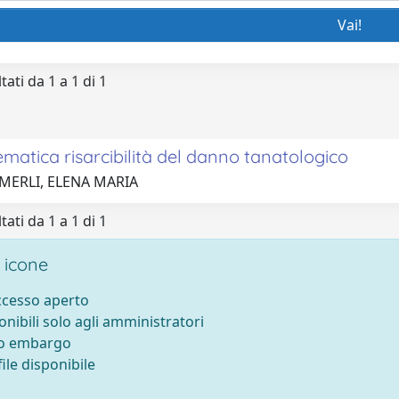
tati da 1 a 1 di 1
matica risarcibilità del danno tanatologico
 MERLI, ELENA MARIA
tati da 1 a 1 di 1
 icone
accesso aperto
onibili solo agli amministratori
to embargo
ile disponibile