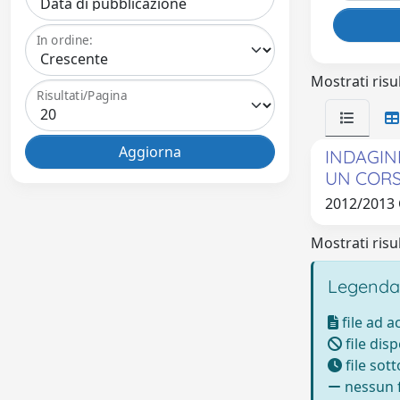
In ordine:
Mostrati risul
Risultati/Pagina
INDAGIN
UN CORS
2012/2013
Mostrati risul
Legenda
file ad 
file disp
file sot
nessun f