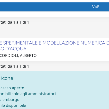
tati da 1 a 1 di 1
E SPERIMENTALE E MODELLAZIONE NUMERICA 
O D'ACQUA.
 CORDIOLI, ALBERTO
tati da 1 a 1 di 1
 icone
accesso aperto
onibili solo agli amministratori
to embargo
ile disponibile