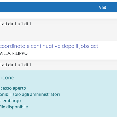
tati da 1 a 1 di 1
 coordinato e continuativo dopo il jobs act
VILLA, FILIPPO
tati da 1 a 1 di 1
 icone
accesso aperto
onibili solo agli amministratori
to embargo
ile disponibile