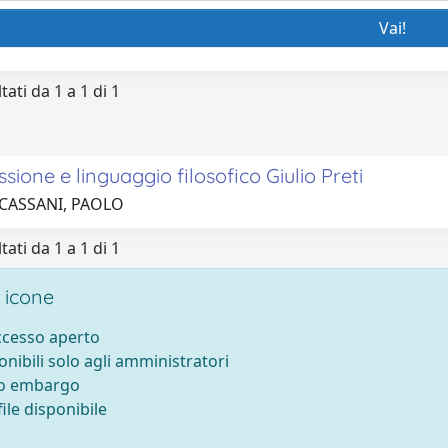
tati da 1 a 1 di 1
ssione e linguaggio filosofico Giulio Preti
 CASSANI, PAOLO
tati da 1 a 1 di 1
 icone
accesso aperto
onibili solo agli amministratori
to embargo
ile disponibile