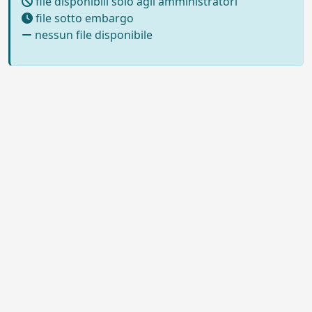
file disponibili solo agli amministratori
file sotto embargo
nessun file disponibile
Powered by UNITESI
-
Info sul
sistema
-
Info e contatti
-
Area
Copyright © 2026