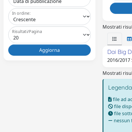
In ordine:
Mostrati risul
Risultati/Pagina
Dai Big D
2016/201
Mostrati risul
Legenda
file ad 
file disp
file sot
nessun f