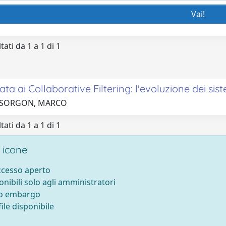
tati da 1 a 1 di 1
ata ai Collaborative Filtering: l'evoluzione dei s
7 SORGON, MARCO
tati da 1 a 1 di 1
 icone
accesso aperto
onibili solo agli amministratori
to embargo
ile disponibile