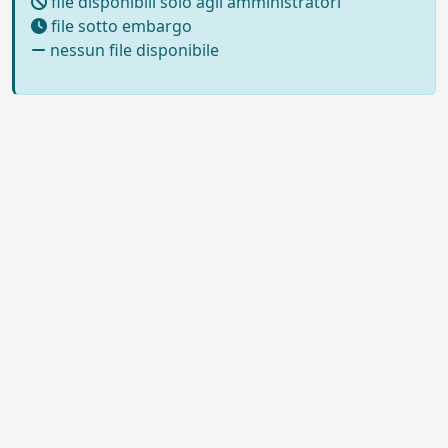
file disponibili solo agli amministratori
file sotto embargo
nessun file disponibile
Powered by UNITESI
-
Info sul
sistema
-
Info e contatti
-
Area
Copyright © 2026