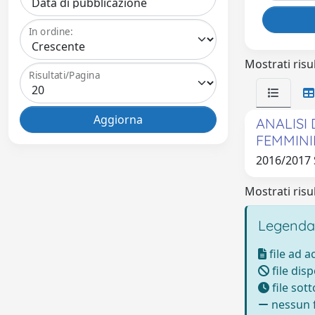
In ordine:
Mostrati risul
Risultati/Pagina
ANALISI
FEMMINI
2016/2017
Mostrati risul
Legenda
file ad 
file disp
file sot
nessun f