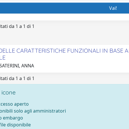
tati da 1 a 1 di 1
 DELLE CARATTERISTICHE FUNZIONALI IN BASE
LE
 SATERINI, ANNA
tati da 1 a 1 di 1
 icone
accesso aperto
onibili solo agli amministratori
to embargo
ile disponibile