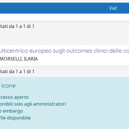
tati da 1 a 1 di 1
lticentrico europeo sugli outcomes clinici delle c
MORSELLI, ILARIA
tati da 1 a 1 di 1
 icone
accesso aperto
onibili solo agli amministratori
to embargo
ile disponibile