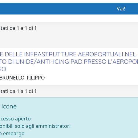
tati da 1 a 1 di 1
E DELLE INFRASTRUTTURE AEROPORTUALI NEL P
O DI UN DE/ANTI-ICING PAD PRESSO L’AERO
SO
 BRUNELLO, FILIPPO
tati da 1 a 1 di 1
 icone
accesso aperto
onibili solo agli amministratori
to embargo