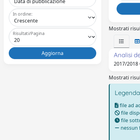
In ordine:
Mostrati risul
Risultati/Pagina
Analisi d
2017/2018
Mostrati risul
Legenda
file ad 
file disp
file sot
nessun f