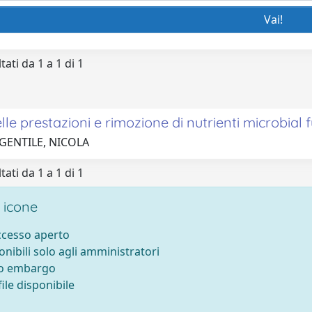
tati da 1 a 1 di 1
elle prestazioni e rimozione di nutrienti microbial 
 GENTILE, NICOLA
tati da 1 a 1 di 1
 icone
accesso aperto
onibili solo agli amministratori
to embargo
ile disponibile