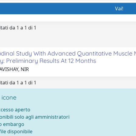
tati da 1 a 1 di 1
udinal Study With Advanced Quantitative Muscle
: Preliminary Results At 12 Months
AVISHAY, NIR
tati da 1 a 1 di 1
 icone
accesso aperto
onibili solo agli amministratori
to embargo
ile disponibile