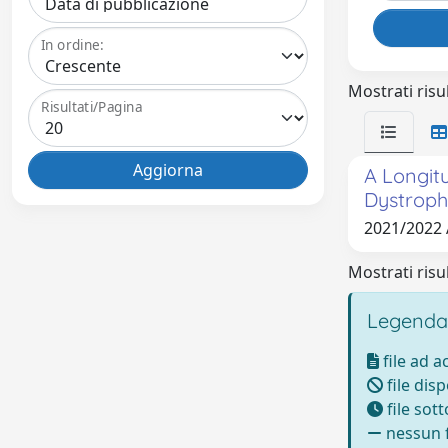
In ordine:
Mostrati risul
Risultati/Pagina
A Longit
Dystrophy
2021/2022 
Mostrati risul
Legenda
file ad 
file disp
file sot
nessun f