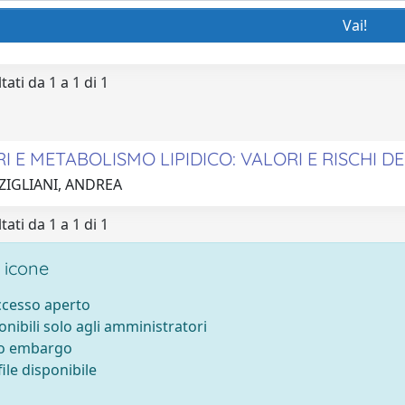
tati da 1 a 1 di 1
I E METABOLISMO LIPIDICO: VALORI E RISCHI D
 ZIGLIANI, ANDREA
tati da 1 a 1 di 1
 icone
accesso aperto
onibili solo agli amministratori
to embargo
ile disponibile