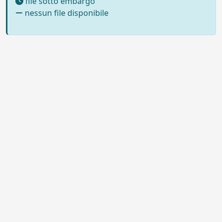
file sotto embargo
nessun file disponibile
Powered by UNITESI
-
Info sul
sistema
-
Info e contatti
-
Area
Copyright © 2026
riservata