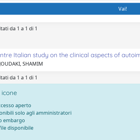
tati da 1 a 1 di 1
ntre Italian study on the clinical aspects of auto
 JOUDAKI, SHAMIM
tati da 1 a 1 di 1
 icone
accesso aperto
onibili solo agli amministratori
to embargo
ile disponibile