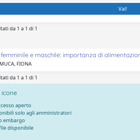
tati da 1 a 1 di 1
tà femminile e maschile: importanza di alimentazio
 MUCA, FIONA
tati da 1 a 1 di 1
 icone
accesso aperto
onibili solo agli amministratori
to embargo
ile disponibile