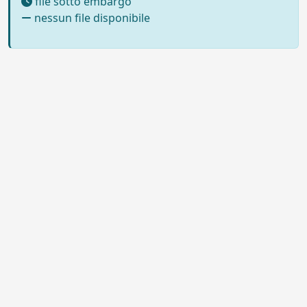
file sotto embargo
nessun file disponibile
Powered by UNITESI
-
Info sul
sistema
-
Info e contatti
-
Area
Copyright © 2026
riservata