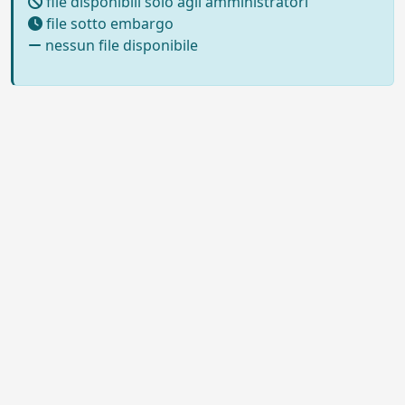
file disponibili solo agli amministratori
file sotto embargo
nessun file disponibile
Powered by UNITESI
-
Info sul
sistema
-
Info e contatti
-
Area
Copyright © 2026