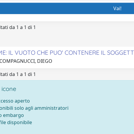
tati da 1 a 1 di 1
IME: IL VUOTO CHE PUO' CONTENERE IL SOGGET
 COMPAGNUCCI, DIEGO
tati da 1 a 1 di 1
 icone
accesso aperto
onibili solo agli amministratori
to embargo
ile disponibile