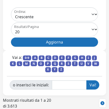
Ordina:
Risultati/Pagina
Vai a:
0-9
A
B
C
D
E
F
G
H
I
J
K
L
M
N
O
P
Q
R
S
T
U
V
W
X
Y
Z
o inserisci le iniziali:
Mostrati risultati da 1 a 20
di 3.613