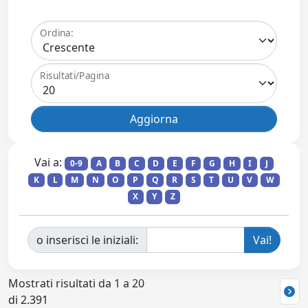
Ordina:
Risultati/Pagina
Vai a:
0-9
A
B
C
D
E
F
G
H
I
J
K
L
M
N
O
P
Q
R
S
T
U
V
W
X
Y
Z
o inserisci le iniziali:
Mostrati risultati da 1 a 20
di 2.391