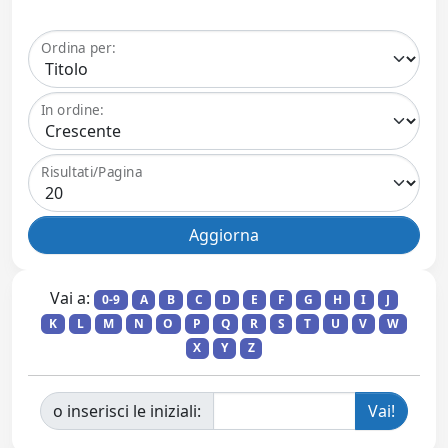
Ordina per:
In ordine:
Risultati/Pagina
Vai a:
0-9
A
B
C
D
E
F
G
H
I
J
K
L
M
N
O
P
Q
R
S
T
U
V
W
X
Y
Z
o inserisci le iniziali: