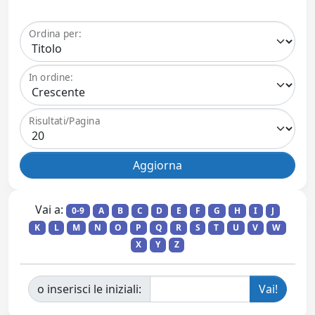
Ordina per:
In ordine:
Risultati/Pagina
Vai a:
0-9
A
B
C
D
E
F
G
H
I
J
K
L
M
N
O
P
Q
R
S
T
U
V
W
X
Y
Z
o inserisci le iniziali: