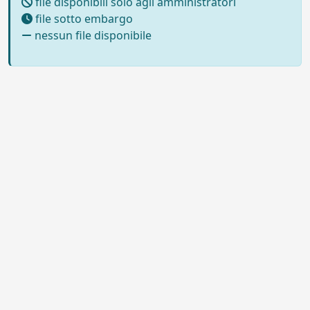
file disponibili solo agli amministratori
file sotto embargo
nessun file disponibile
Powered by UNITESI
-
Info sul
sistema
-
Info e contatti
-
Area
Copyright © 2026