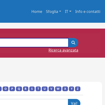
Home
Sfoglia
IT
Info e contatti
Ricerca avanzata
O
P
Q
R
S
T
U
V
W
X
Y
Z