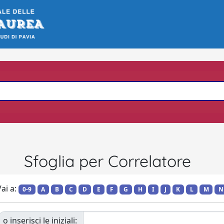
Sfoglia per Correlatore
ai a:
0-9
A
B
C
D
E
F
G
H
I
J
K
L
M
N
o inserisci le iniziali: