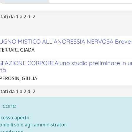
tati da 1 a 2 di 2
UGNO MISTICO ALL'ANORESSIA NERVOSA Breve e
FERRARI, GIADA
FAZIONE CORPOREA:uno studio preliminare in un
ità
PEROSIN, GIULIA
tati da 1 a 2 di 2
 icone
accesso aperto
onibili solo agli amministratori
to embargo