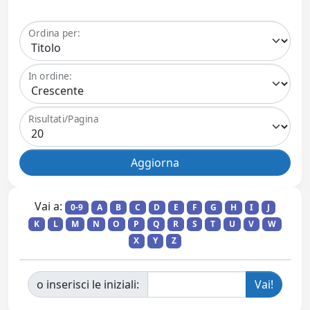
Ordina per:
In ordine:
Risultati/Pagina
Vai a:
0-9
A
B
C
D
E
F
G
H
I
J
K
L
M
N
O
P
Q
R
S
T
U
V
W
X
Y
Z
o inserisci le iniziali: