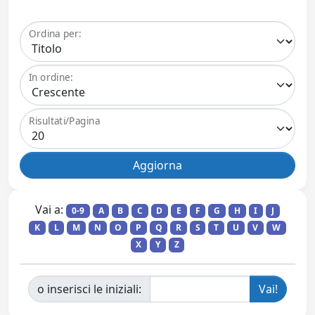
Ordina per:
In ordine:
Risultati/Pagina
Vai a:
0-9
A
B
C
D
E
F
G
H
I
J
K
L
M
N
O
P
Q
R
S
T
U
V
W
X
Y
Z
o inserisci le iniziali: