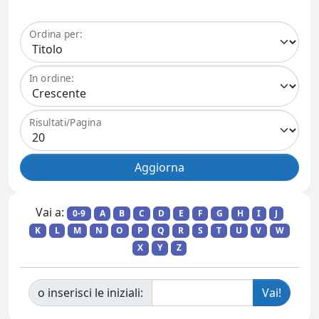
Ordina per:
In ordine:
Risultati/Pagina
Vai a:
0-9
A
B
C
D
E
F
G
H
I
J
K
L
M
N
O
P
Q
R
S
T
U
V
W
X
Y
Z
o inserisci le iniziali: