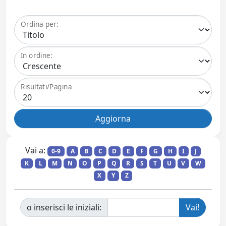
Ordina per:
In ordine:
Risultati/Pagina
Vai a:
0-9
A
B
C
D
E
F
G
H
I
J
K
L
M
N
O
P
Q
R
S
T
U
V
W
X
Y
Z
o inserisci le iniziali: