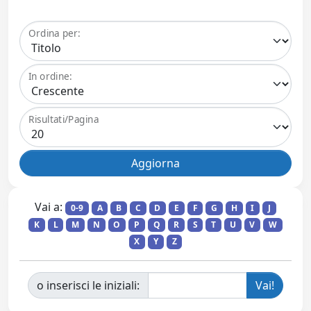
Ordina per:
In ordine:
Risultati/Pagina
Vai a:
0-9
A
B
C
D
E
F
G
H
I
J
K
L
M
N
O
P
Q
R
S
T
U
V
W
X
Y
Z
o inserisci le iniziali: