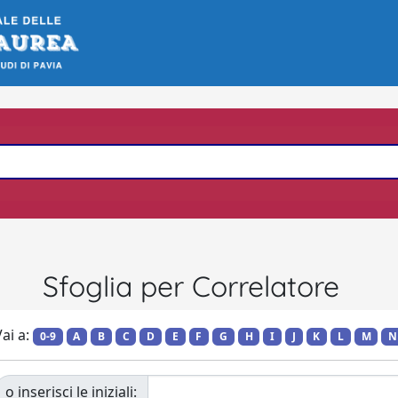
Sfoglia per Correlatore
ai a:
0-9
A
B
C
D
E
F
G
H
I
J
K
L
M
N
o inserisci le iniziali: