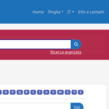
Home
Sfoglia
IT
Info e contatti
Ricerca avanzata
O
P
Q
R
S
T
U
V
W
X
Y
Z