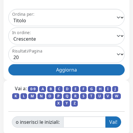
Ordina per:
In ordine:
Risultati/Pagina
Vai a:
0-9
A
B
C
D
E
F
G
H
I
J
K
L
M
N
O
P
Q
R
S
T
U
V
W
X
Y
Z
o inserisci le iniziali: