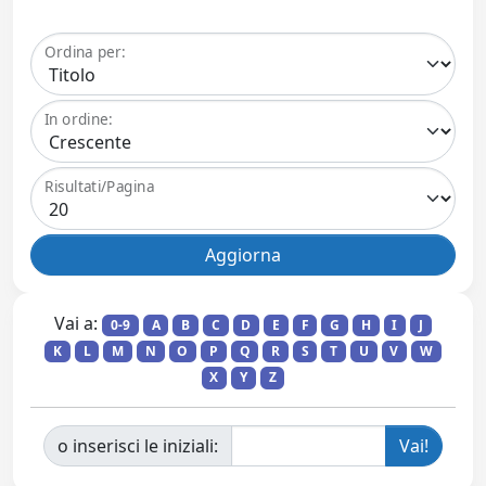
Ordina per:
In ordine:
Risultati/Pagina
Vai a:
0-9
A
B
C
D
E
F
G
H
I
J
K
L
M
N
O
P
Q
R
S
T
U
V
W
X
Y
Z
o inserisci le iniziali: