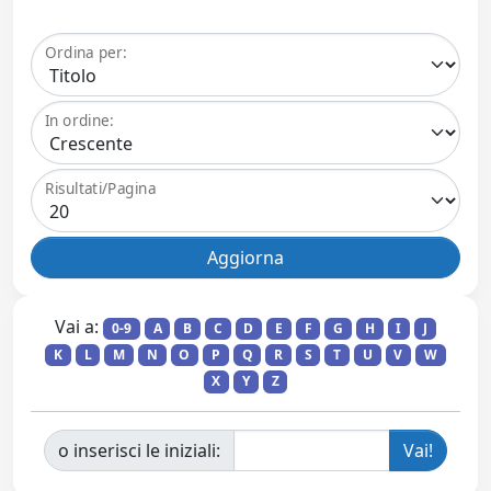
Ordina per:
In ordine:
Risultati/Pagina
Vai a:
0-9
A
B
C
D
E
F
G
H
I
J
K
L
M
N
O
P
Q
R
S
T
U
V
W
X
Y
Z
o inserisci le iniziali: