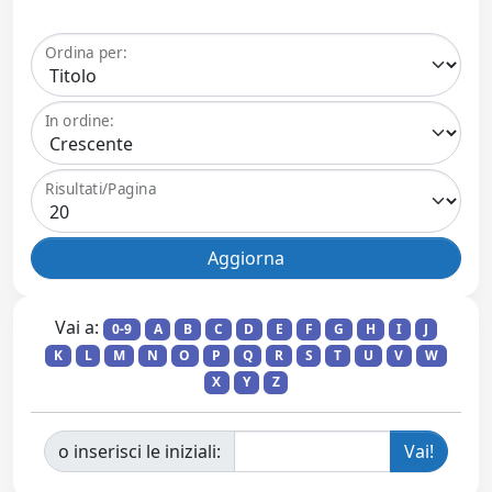
Ordina per:
In ordine:
Risultati/Pagina
Vai a:
0-9
A
B
C
D
E
F
G
H
I
J
K
L
M
N
O
P
Q
R
S
T
U
V
W
X
Y
Z
o inserisci le iniziali: