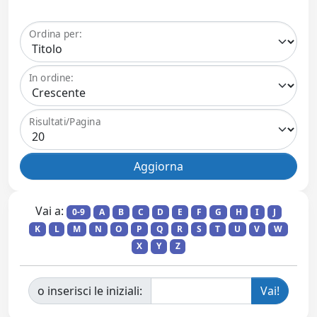
Ordina per:
In ordine:
Risultati/Pagina
Vai a:
0-9
A
B
C
D
E
F
G
H
I
J
K
L
M
N
O
P
Q
R
S
T
U
V
W
X
Y
Z
o inserisci le iniziali: