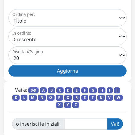
Ordina per:
In ordine:
Risultati/Pagina
Vai a:
0-9
A
B
C
D
E
F
G
H
I
J
K
L
M
N
O
P
Q
R
S
T
U
V
W
X
Y
Z
o inserisci le iniziali: