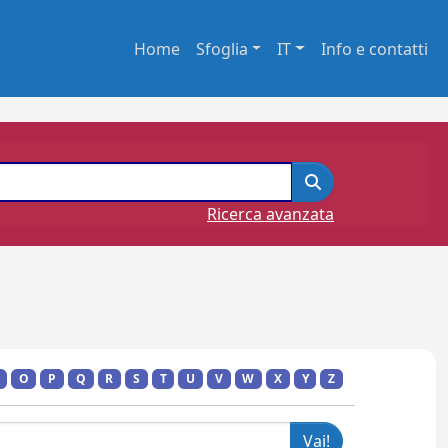
Home
Sfoglia
IT
Info e contatti
Ricerca avanzata
O
P
Q
R
S
T
U
V
W
X
Y
Z