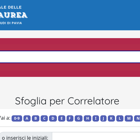
Sfoglia per Correlatore
ai a:
0-9
A
B
C
D
E
F
G
H
I
J
K
L
M
N
o inserisci le iniziali: