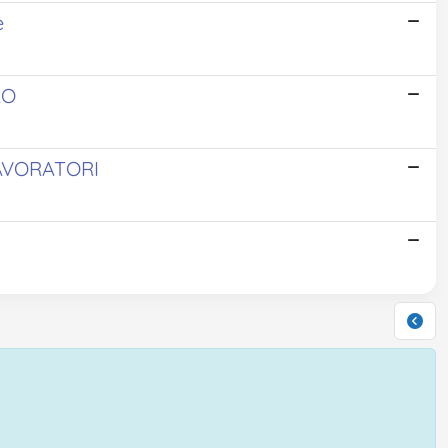
e
RO
LAVORATORI