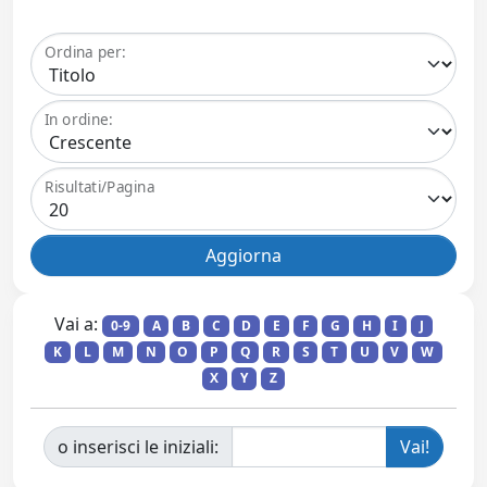
Ordina per:
In ordine:
Risultati/Pagina
Vai a:
0-9
A
B
C
D
E
F
G
H
I
J
K
L
M
N
O
P
Q
R
S
T
U
V
W
X
Y
Z
o inserisci le iniziali: