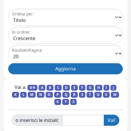
Ordina per:
In ordine:
Risultati/Pagina
Vai a:
0-9
A
B
C
D
E
F
G
H
I
J
K
L
M
N
O
P
Q
R
S
T
U
V
W
X
Y
Z
o inserisci le iniziali: