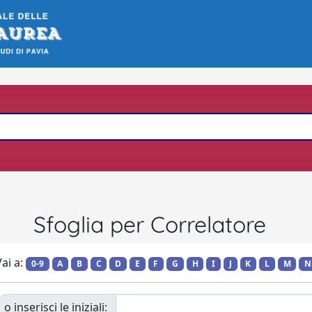
Sfoglia per Correlatore
ai a:
0-9
A
B
C
D
E
F
G
H
I
J
K
L
M
N
o inserisci le iniziali: