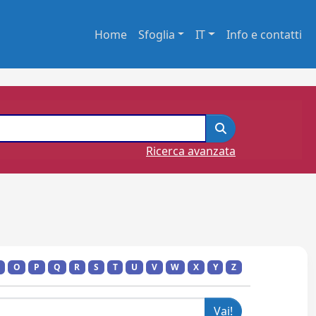
Home
Sfoglia
IT
Info e contatti
Ricerca avanzata
O
P
Q
R
S
T
U
V
W
X
Y
Z