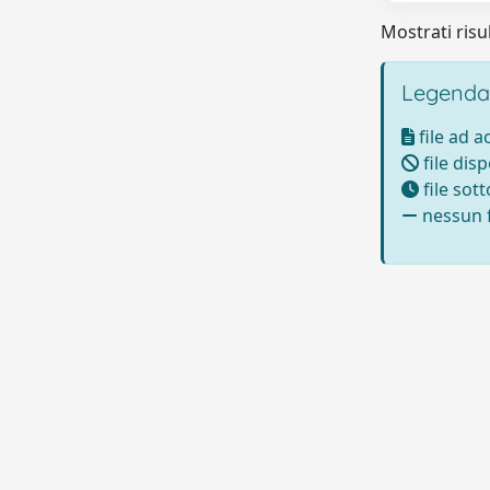
Mostrati risul
Legenda
file ad 
file disp
file sot
nessun f
Powered by UNITESI
-
Info sul sistema
-
Info e conta