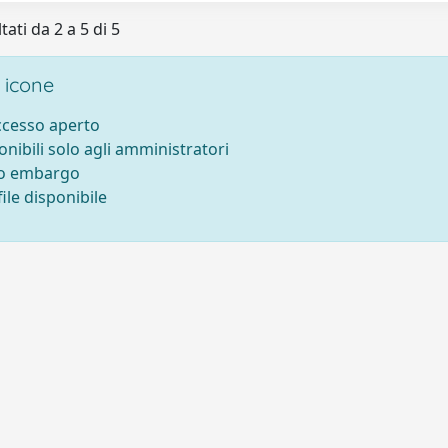
tati da 2 a 5 di 5
 icone
accesso aperto
onibili solo agli amministratori
to embargo
ile disponibile
tti
-
Area riservata