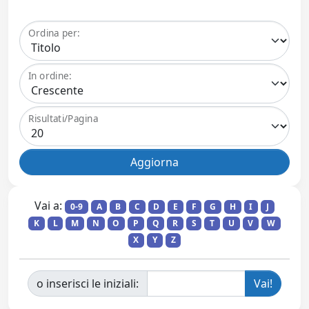
Ordina per:
In ordine:
Risultati/Pagina
Vai a:
0-9
A
B
C
D
E
F
G
H
I
J
K
L
M
N
O
P
Q
R
S
T
U
V
W
X
Y
Z
o inserisci le iniziali: