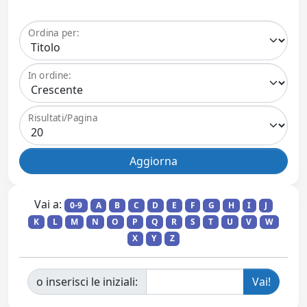
Ordina per:
In ordine:
Risultati/Pagina
Vai a:
0-9
A
B
C
D
E
F
G
H
I
J
K
L
M
N
O
P
Q
R
S
T
U
V
W
X
Y
Z
o inserisci le iniziali: