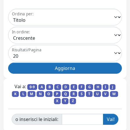
Ordina per:
In ordine:
Risultati/Pagina
Vai a:
0-9
A
B
C
D
E
F
G
H
I
J
K
L
M
N
O
P
Q
R
S
T
U
V
W
X
Y
Z
o inserisci le iniziali: